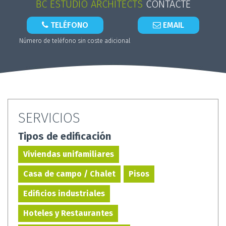
BC ESTUDIO ARCHITECTS
CONTACTE
TELÉFONO
EMAIL
Número de teléfono sin coste adicional
SERVICIOS
Tipos de edificación
Viviendas unifamiliares
Casa de campo / Chalet
Pisos
Edificios industriales
Hoteles y Restaurantes