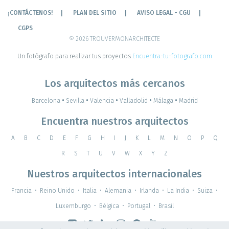
¡CONTÁCTENOS!
PLAN DEL SITIO
AVISO LEGAL - CGU
CGPS
© 2026 TROUVERMONARCHITECTE
Un fotógrafo para realizar tus proyectos
Encuentra-tu-fotografo.com
Los arquitectos más cercanos
Barcelona
•
Sevilla
•
Valencia
•
Valladolid
•
Málaga
•
Madrid
Encuentra nuestros arquitectos
A
B
C
D
E
F
G
H
I
J
K
L
M
N
O
P
Q
R
S
T
U
V
W
X
Y
Z
Nuestros arquitectos internacionales
Francia
•
Reino Unido
•
Italia
•
Alemania
•
Irlanda
•
La India
•
Suiza
•
Luxemburgo
•
Bélgica
•
Portugal
•
Brasil