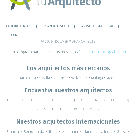
¡CONTÁCTENOS!
PLAN DEL SITIO
AVISO LEGAL - CGU
CGPS
© 2026 TROUVERMONARCHITECTE
Un fotógrafo para realizar tus proyectos
Encuentra-tu-fotografo.com
Los arquitectos más cercanos
Barcelona
•
Sevilla
•
Valencia
•
Valladolid
•
Málaga
•
Madrid
Encuentra nuestros arquitectos
A
B
C
D
E
F
G
H
I
J
K
L
M
N
O
P
Q
R
S
T
U
V
W
X
Y
Z
Nuestros arquitectos internacionales
Francia
•
Reino Unido
•
Italia
•
Alemania
•
Irlanda
•
La India
•
Suiza
•