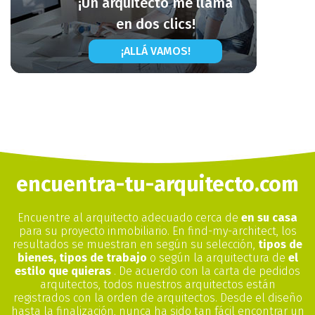
¡Un arquitecto me llama
en dos clics!
¡ALLÁ VAMOS!
encuentra-tu-arquitecto.com
Encuentre al arquitecto adecuado cerca de
en su casa
para su proyecto inmobiliario. En find-my-architect, los
resultados se muestran en según su selección,
tipos de
bienes, tipos de trabajo
o según la arquitectura de
el
estilo que quieras
. De acuerdo con la carta de pedidos
arquitectos, todos nuestros arquitectos están
registrados con la orden de arquitectos. Desde el diseño
hasta la finalización, nunca ha sido tan fácil encontrar un