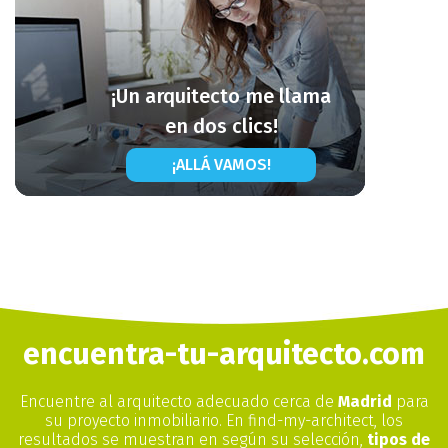
¡Un arquitecto me llama
en dos clics!
¡ALLÁ VAMOS!
encuentra-tu-arquitecto.com
Encuentre al arquitecto adecuado cerca de
Madrid
para
su proyecto inmobiliario. En find-my-architect, los
resultados se muestran en según su selección,
tipos de