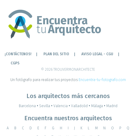
¡CONTÁCTENOS!
PLAN DEL SITIO
AVISO LEGAL - CGU
CGPS
© 2026 TROUVERMONARCHITECTE
Un fotógrafo para realizar tus proyectos
Encuentra-tu-fotografo.com
Los arquitectos más cercanos
Barcelona
•
Sevilla
•
Valencia
•
Valladolid
•
Málaga
•
Madrid
Encuentra nuestros arquitectos
A
B
C
D
E
F
G
H
I
J
K
L
M
N
O
P
Q