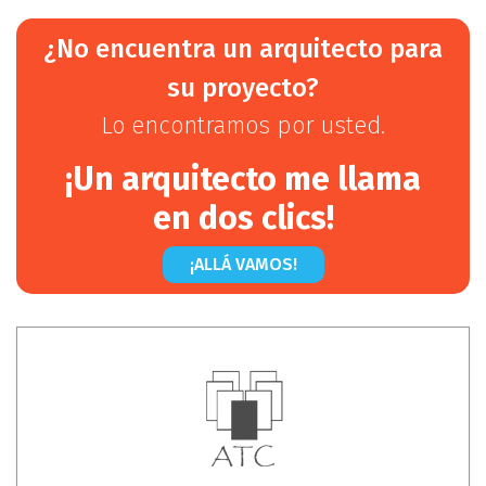
¿No encuentra un arquitecto para
su proyecto?
Lo encontramos por usted.
¡Un arquitecto me llama
en dos clics!
¡ALLÁ VAMOS!