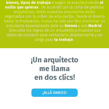
bienes, tipos de trabajo
o según la arquitectura de
el
estilo que quieras
. De acuerdo con la carta de pedidos
arquitectos, todos nuestros arquitectos están
registrados con la orden de arquitectos. Desde el diseño
hasta la finalización, nunca ha sido tan fácil encontrar un
arquitecto especializado para su
bienes
y casi
Madrid
.
Descubra los logros de un arquitecto y muestre sus
datos de contacto para contactarlo directamente y sin
cargo para
tu trabajo
.
¡Un arquitecto
me llama
en dos clics!
¡ALLÁ VAMOS!