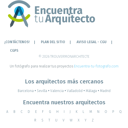
¡CONTÁCTENOS!
PLAN DEL SITIO
AVISO LEGAL - CGU
CGPS
© 2026 TROUVERMONARCHITECTE
Un fotógrafo para realizar tus proyectos
Encuentra-tu-fotografo.com
Los arquitectos más cercanos
Barcelona
•
Sevilla
•
Valencia
•
Valladolid
•
Málaga
•
Madrid
Encuentra nuestros arquitectos
A
B
C
D
E
F
G
H
I
J
K
L
M
N
O
P
Q
R
S
T
U
V
W
X
Y
Z