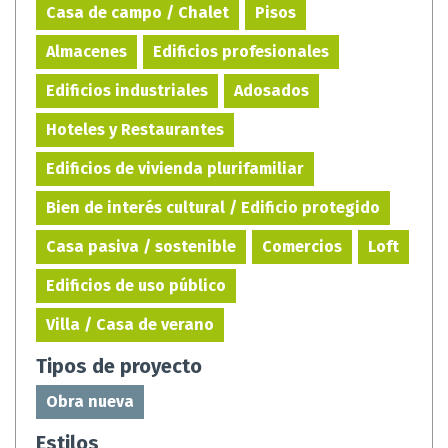
Casa de campo / Chalet
Pisos
Almacenes
Edificios profesionales
Edificios industriales
Adosados
Hoteles y Restaurantes
Edificios de vivienda plurifamiliar
Bien de interés cultural / Edificio protegido
Casa pasiva / sostenible
Comercios
Loft
Edificios de uso público
Villa / Casa de verano
Tipos de proyecto
Obra nueva
Estilos