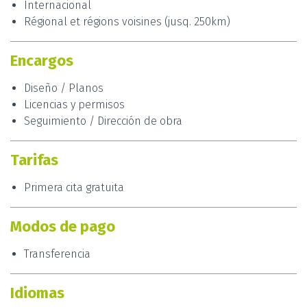
Internacional
imaginativo lo que les permite alcanzar las
Régional et régions voisines (jusq. 250km)
expectativas y los objetivos del mismo con eficacia.
Contacte ya con
Marc Viader Oliva
y comience a
Encargos
darle vida a su proyecto desde la primera cita.
Diseño / Planos
Licencias y permisos
Seguimiento / Dirección de obra
Tarifas
Primera cita gratuita
Modos de pago
Transferencia
Idiomas