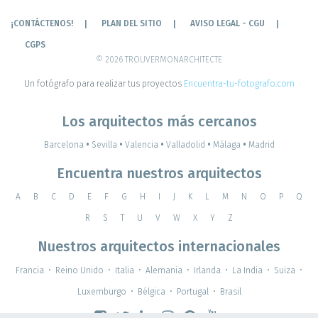
¡CONTÁCTENOS!
PLAN DEL SITIO
AVISO LEGAL - CGU
CGPS
© 2026 TROUVERMONARCHITECTE
Un fotógrafo para realizar tus proyectos
Encuentra-tu-fotografo.com
Los arquitectos más cercanos
Barcelona
•
Sevilla
•
Valencia
•
Valladolid
•
Málaga
•
Madrid
Encuentra nuestros arquitectos
A
B
C
D
E
F
G
H
I
J
K
L
M
N
O
P
Q
R
S
T
U
V
W
X
Y
Z
Nuestros arquitectos internacionales
Francia
•
Reino Unido
•
Italia
•
Alemania
•
Irlanda
•
La India
•
Suiza
•
Luxemburgo
•
Bélgica
•
Portugal
•
Brasil