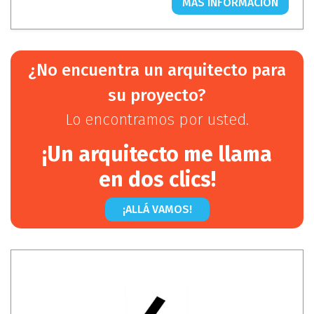
MÁS INFORMACIÓN
¿No encuentra un arquitecto para
su proyecto?
Lo encontramos por usted.
¡Un arquitecto me llama
en dos clics!
¡ALLÁ VAMOS!