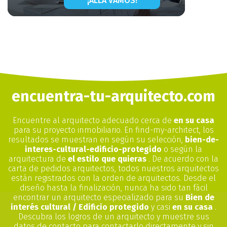
¡ALLÁ VAMOS!
encuentra-tu-arquitecto.com
Encuentre al arquitecto adecuado cerca de
en su casa
para su proyecto inmobiliario. En find-my-architect, los
resultados se muestran en según su selección,
bien-de-
interes-cultural-edificio-protegido
o según la
arquitectura de
el estilo que quieras
. De acuerdo con la
carta de pedidos arquitectos, todos nuestros arquitectos
están registrados con la orden de arquitectos. Desde el
diseño hasta la finalización, nunca ha sido tan fácil
encontrar un arquitecto especializado para su
Bien de
interés cultural / Edificio protegido
y casi
en su casa
.
Descubra los logros de un arquitecto y muestre sus
datos de contacto para contactarlo directamente y sin