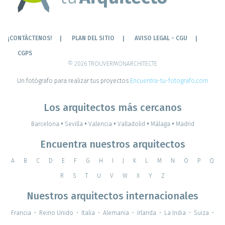
¡CONTÁCTENOS!
PLAN DEL SITIO
AVISO LEGAL - CGU
CGPS
© 2026 TROUVERMONARCHITECTE
Un fotógrafo para realizar tus proyectos
Encuentra-tu-fotografo.com
Los arquitectos más cercanos
Barcelona
•
Sevilla
•
Valencia
•
Valladolid
•
Málaga
•
Madrid
Encuentra nuestros arquitectos
A
B
C
D
E
F
G
H
I
J
K
L
M
N
O
P
Q
R
S
T
U
V
W
X
Y
Z
Nuestros arquitectos internacionales
Francia
•
Reino Unido
•
Italia
•
Alemania
•
Irlanda
•
La India
•
Suiza
•