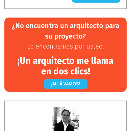
¿No encuentra un arquitecto para
su proyecto?
Lo encontramos por usted.
¡Un arquitecto me llama
en dos clics!
¡ALLÁ VAMOS!