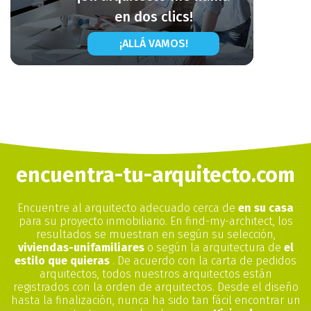
en dos clics!
¡ALLÁ VAMOS!
encuentra-tu-arquitecto.com
Encuentre al arquitecto adecuado cerca de
en su casa
para su proyecto inmobiliario. En find-my-architect, los
resultados se muestran en según su selección,
viviendas-unifamiliares
o según la arquitectura de
el
estilo que quieras
. De acuerdo con la carta de pedidos
arquitectos, todos nuestros arquitectos están
registrados con la orden de arquitectos. Desde el diseño
hasta la finalización, nunca ha sido tan fácil encontrar un