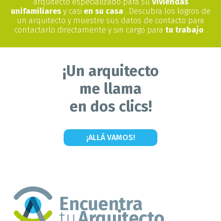
arquitecto especializado para su
Viviendas
unifamiliares
y casi
en su casa
. Descubra los logros de
un arquitecto y muestre sus datos de contacto para
contactarlo directamente y sin cargo para
tu trabajo
.
¡Un arquitecto
me llama
en dos clics!
¡ALLÁ VAMOS!