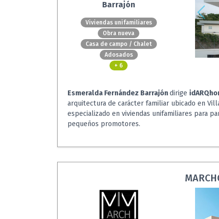
Barrajón
Viviendas unifamiliares
Obra nueva
Casa de campo / Chalet
Adosados
+ 6
Esmeralda Fernández Barrajón
dirige
idARQh
arquitectura de carácter familiar ubicado en Vil
especializado en viviendas unifamiliares para pa
pequeños promotores.
MARCHQ