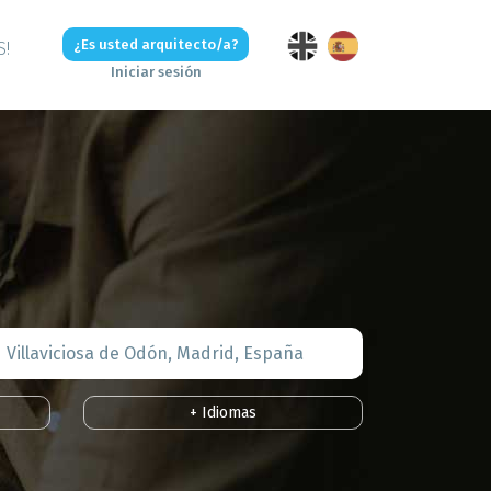
¿Es usted arquitecto/a?
S!
Iniciar sesión
+ Idiomas