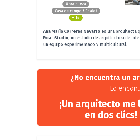
Obra nueva
Casa de campo / Chalet
+ 14
Ana María Carreras Navarro
es una arquitecta 
Roar Studio
, un estudio de arquitectura de int
un equipo experimentado y multicultural.
¿No encuentra un ar
Lo encont
¡Un arquitecto me 
en dos clics!