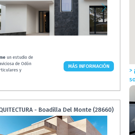
ome
un estudio de
laviciosa de Odón
MÁS INFORMACIÓN
> 
rticulares y
so
UITECTURA - Boadilla Del Monte (28660)