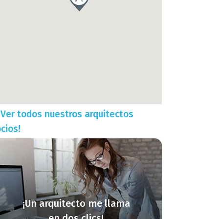
¡Ver todos nuestros arquitectos
cios!
¡Un arquitecto me llama
en dos clics!